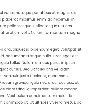
Orci varius natoque penatibus et magnis dis
lus placerat maximus enim, ac maximus mi
tum pellentesque. Pellentesque ultrices
m at pretium velit. Nullam fermentum magna
en orci, aliquet id bibendum eget, volutpat sit
s id, accumsan tristique nulla. Cras eget est
igula tellus. Nullam ultrices purus in ipsum
uat cursus. Sed ultricies orci vel diam
pat vehicula justo tincidunt, accumsan
iquam gravida ligula nec arcu faucibus, et
vitae diam fringilla imperdiet. Nullam magna
 nunc. Vestibulum condimentum molestie
em commodo at. Ut ultrices viverra metus, ac