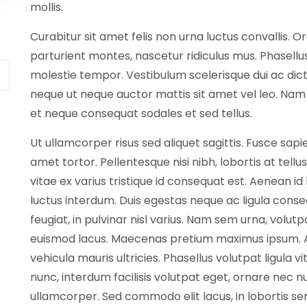
mollis.
Curabitur sit amet felis non urna luctus convallis. 
parturient montes, nascetur ridiculus mus. Phasel
molestie tempor. Vestibulum scelerisque dui ac dic
neque ut neque auctor mattis sit amet vel leo. Na
et neque consequat sodales et sed tellus.
Ut ullamcorper risus sed aliquet sagittis. Fusce sapi
amet tortor. Pellentesque nisi nibh, lobortis at tellu
vitae ex varius tristique id consequat est. Aenean id l
luctus interdum. Duis egestas neque ac ligula conseq
feugiat, in pulvinar nisl varius. Nam sem urna, volut
euismod lacus. Maecenas pretium maximus ipsum. Al
vehicula mauris ultricies. Phasellus volutpat ligula 
nunc, interdum facilisis volutpat eget, ornare nec
ullamcorper. Sed commodo elit lacus, in lobortis s