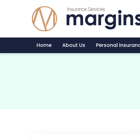
Home
About Us
Personal Insuran