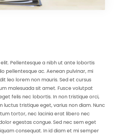
lit. Pellentesque a nibh ut ante lobortis
dio pellentesque ac. Aenean pulvinar, mi
ndit leo lorem non mauris. Sed et cursus
psum malesuada sit amet. Fusce volutpat
et felis nec lobortis. In non tristique orci,
ctus tristique eget, varius non diam. Nunc
ntum tortor, nec lacinia erat libero nec
 dolor egestas congue. Sed nec sem eget
liquam consequat. In id diam et mi semper